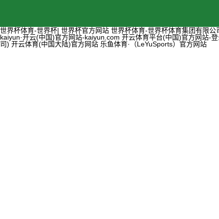
世界杯体育-世界杯| 世界杯官方网站
世界杯体育-世界杯体育集团有限公
kaiyun·开云(中国)官方网站-kaiyun.com
开云体育平台(中国)官方网站-
司)
开云体育(中国大陆)官方网站
乐鱼体育·（LeYuSports）官方网站