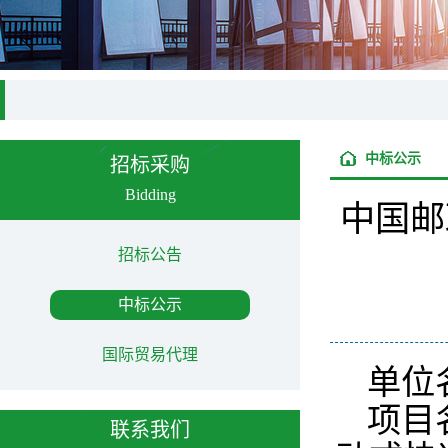
中标公示
招标采购
Bidding
中国邮
招标公告
中标公示
国际贸易代理
单位
项目
联系我们