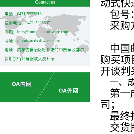
动式快
Contact us
包号
电话：0471-5223613
采购
投诉电话：0471-5223607
邮箱：imzs@tominatedsoftware.com
网址：//tominatedsoftware.com/
中国
地址：内蒙古自治区呼和浩特市赛罕区鄂尔
购买项
多斯东街12号银联大厦10层
开谈判
一、
第一
司；
最终报
交货