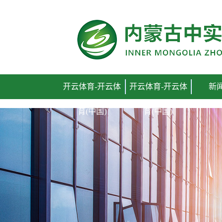
开云体育-开云体育(中国)
开云体育-开云体
开云体育-开云体
新
育(中国)
育(中国)