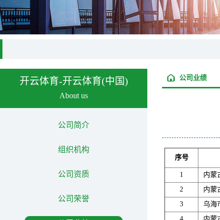
公司业绩
开云体育-开云体育(中国)
About us
公司简介
组织机构
序号
公司资质
1
内蒙
2
内蒙
公司荣誉
3
乌海
4
内蒙